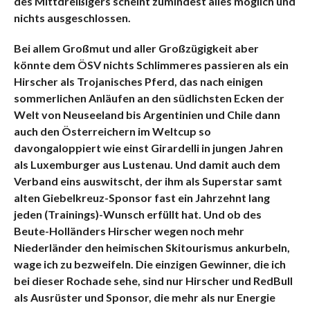
des Mittdreißigers scheint zumindest alles möglich und
nichts ausgeschlossen.
Bei allem Großmut und aller Großzügigkeit aber
könnte dem ÖSV nichts Schlimmeres passieren als ein
Hirscher als Trojanisches Pferd, das nach einigen
sommerlichen Anläufen an den südlichsten Ecken der
Welt von Neuseeland bis Argentinien und Chile dann
auch den Österreichern im Weltcup so
davongaloppiert wie einst Girardelli in jungen Jahren
als Luxemburger aus Lustenau. Und damit auch dem
Verband eins auswitscht, der ihm als Superstar samt
alten Giebelkreuz-Sponsor fast ein Jahrzehnt lang
jeden (Trainings)-Wunsch erfüllt hat. Und ob des
Beute-Holländers Hirscher wegen noch mehr
Niederländer den heimischen Skitourismus ankurbeln,
wage ich zu bezweifeln. Die einzigen Gewinner, die ich
bei dieser Rochade sehe, sind nur Hirscher und RedBull
als Ausrüster und Sponsor, die mehr als nur Energie