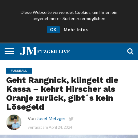
Diese Webseite verwendet Cookies, um Ihnen ein
angenehmeres Surfen zu ermöglichen
NEWS
PROMIS
ÜBER
NEWSLETTER
OK
Mehr Infos
UND
MICH
ANMELDEN
PRESSE
FUSSBALL
Geht Rangnick, klingelt die
Kassa – kehrt Hirscher als
Oranje zurück, gibt´s kein
Lösegeld
Von
Josef Metzger
verfasst am
April 24, 2024