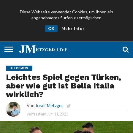
Diese Webseite verwendet Cookies, um Ihnen ein
angenehmeres Surfen zu ermöglichen
NEWS
PROMIS
ÜBER
NEWSLETTER
OK
Mehr Infos
UND
MICH
ANMELDEN
PRESSE
ALLGEMEIN
Leichtes Spiel gegen Türken,
aber wie gut ist Bella Italia
wirklich?
Von
Josef Metzger
verfasst am
Juni 11, 2021