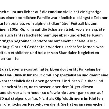
eite, um uns lieber auf die rundum vielleicht einzigartige
s einer sportlichen Familie war nämlich die längste Zeit nur
tarten betrieb, vom alpinen Skilauf über Fußball bis zum
einem 100m-Sprung auf die Schanzen trieb, wo sie als späte
als auch fantastische Höhenflüge über- und erlebte. Kaum
springen begonnen, landete sie mit einem Schädel-Hirn-
e Aug, Ohr und Gedächtnis wieder zu schärfen lernen, was
Weltcup etablieren und bei der von Skandalen begleiteten
en konnte.
st das Leben gekostet hätte. Eben dort erlitt Pinkelnig bei
die Uni-Klinik in Innsbruck mit Topspezialisten und damit eine
wahrscheinlich das Leben gerettet. Und ihren Glauben und
sie noch stärker, noch besser, aber demütiger diesen
nd sie vor allem heuer so oft wie nie zuvor ganz oben auf
30mal steigen durfte. Nicht als Gipfelstürmern im Klettern
 die höchsten Respekt verdient. Sie hat es im siegreichen