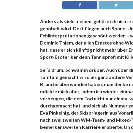
Anders als viele meinen, gehöre ich nicht zu
gehobelt wird. Dort fliegen auch Späne. Un
Fehlinterpretationen geschönt werden – w
Dominic Thiem, der allen Ernstes ohne Wi
hat, dass er sich künftig nicht mehr über 
Sport-Esoteriker denn Tennisprofi mit Kill
Sei´s drum. Schwamm drüber. Auch über di
Tamtam gemacht wird als ganz andere Verle
Branche überwunden haben, man denke nur
möchte mich aber, indem ich wieder einmal
verbeugen, die dem Tod nicht nur einmal v
durchgemacht hat, und sich als Nummer zw
Eva Pinkelnig, der Skispringerin aus Vora
nach zwei zweiten WM-Team- und Mixed-Tea
bemerkenswerten Karriere eroberte. Un d