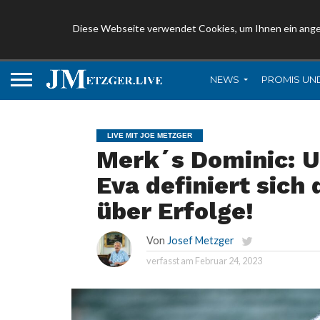
Diese Webseite verwendet Cookies, um Ihnen ein ang
NEWS
PROMIS UN
LIVE MIT JOE METZGER
Merk´s Dominic: U
Eva definiert sich
über Erfolge!
Von
Josef Metzger
verfasst am
Februar 24, 2023