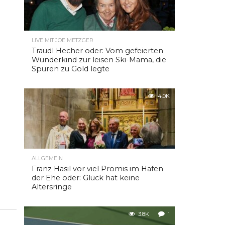
LIVE MIT JOE METZGER
Traudl Hecher oder: Vom gefeierten
Wunderkind zur leisen Ski-Mama, die
Spuren zu Gold legte
4.0K
ALLGEMEIN
Franz Hasil vor viel Promis im Hafen
der Ehe oder: Glück hat keine
Altersringe
3.8K
1