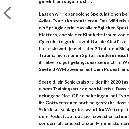
gefehlt, um sogar noch …
Lassen wir lieber solche Spekulationen beis
Adler-Eva zu konzentrieren. Das Mäderls au
ein Springinkerln, das alle möglichen Spor
Klettern, ehe sie der Kindheitstraum von 
Quereinsteigerin sowohl fatale Abstürze 
hatte sie weit jenseits der 20 mit dem Ski
Trauma nicht nur im Spital, sondern musst
ihr aber so gut gelang, dass sein sich im 
Seefeld-WM zweimal auf dem Podest land
Seefeld, ein Schicksalsort, der ihr 2020 fa
einem Trainingssturz einen Milzriss. Dass 
gelungene Not-OP so nahe lagen, hat Eva 
ihr Gottvertrauen noch so gestärkt, dass 
Schicksalsschlag überwand. Im Weltcup sta
dem Podest, auf das sie inzwischen schon 
sondern als eine Schanzen-Himmelstümerin,