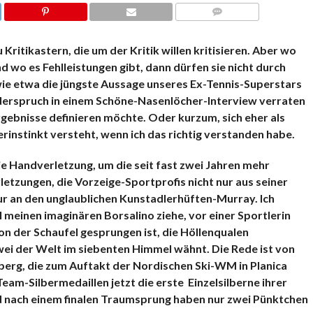
KOMMENTARE
 Kritikastern, die um der Kritik willen kritisieren. Aber wo
d wo es Fehlleistungen gibt, dann dürfen sie nicht durch
ie etwa die jüngste Aussage unseres Ex-Tennis-Superstars
derspruch in einem Schöne-Nasenlöcher-Interview verraten
Ergebnisse definieren möchte. Oder kurzum, sich eher als
erinstinkt versteht, wenn ich das richtig verstanden habe.
e Handverletzung, um die seit fast zwei Jahren mehr
tzungen, die Vorzeige-Sportprofis nicht nur aus seiner
 an den unglaublichen Kunstadlerhüften-Murray. Ich
 meinen imaginären Borsalino ziehe, vor einer Sportlerin
on der Schaufel gesprungen ist, die Höllenqualen
ei der Welt im siebenten Himmel wähnt. Die Rede ist von
rlberg, die zum Auftakt der Nordischen Ski-WM in Planica
m-Silbermedaillen jetzt die erste Einzelsilberne ihrer
 nach einem finalen Traumsprung haben nur zwei Pünktchen