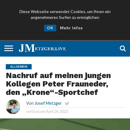
Diese Webseite verwendet Cookies, um Ihnen ein
angenehmeres Surfen zu ermöglichen
NEWS
PROMIS
ÜBER
NEWSLETTER
OK
Mehr Infos
UND
MICH
ANMELDEN
PRESSE
ALLGEMEIN
Nachruf auf meinen jungen
Kollegen Peter Frauneder,
den „Krone“-Sportchef
Von
Josef Metzger
verfasst am
April 26, 2022