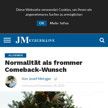
Diese Webseite verwendet Cookies, um Ihnen ein
angenehmeres Surfen zu ermöglichen
NEWS
PROMIS
ÜBER
NEWSLETTER
OK
Mehr Infos
UND
MICH
ANMELDEN
PRESSE
ALLGEMEIN
Normalität als frommer
Comeback-Wunsch
Von
Josef Metzger
verfasst am
Dezember 24, 2020