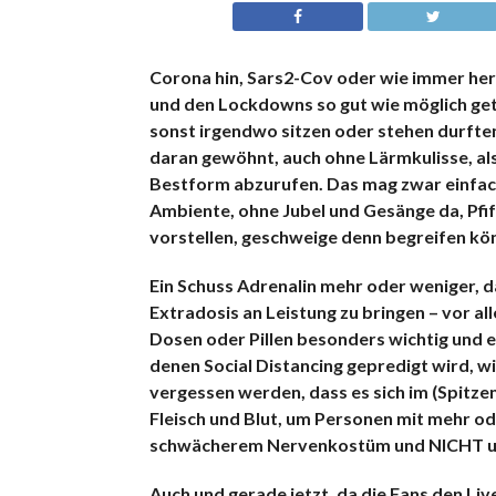
Corona hin, Sars2-Cov oder wie immer her
und den Lockdowns so gut wie möglich get
sonst irgendwo sitzen oder stehen durften
daran gewöhnt, auch ohne Lärmkulisse, also
Bestform abzurufen. Das mag zwar einfach
Ambiente, ohne Jubel und Gesänge da, Pfiff
vorstellen, geschweige denn begreifen kö
Ein Schuss Adrenalin mehr oder weniger, 
Extradosis an Leistung zu bringen – vor a
Dosen oder Pillen besonders wichtig und e
denen Social Distancing gepredigt wird, wi
vergessen werden, dass es sich im (Spitz
Fleisch und Blut, um Personen mit mehr o
schwächerem Nervenkostüm und NICHT um 
Auch und gerade jetzt, da die Fans den Li