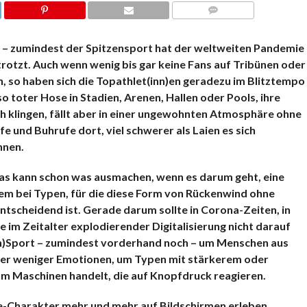
KOMMENTARE
 – zumindest der Spitzensport hat der weltweiten Pandemie
rotzt. Auch wenn wenig bis gar keine Fans auf Tribünen oder
, so haben sich die Topathlet(inn)en geradezu im Blitztempo
 toter Hose in Stadien, Arenen, Hallen oder Pools, ihre
 klingen, fällt aber in einer ungewohnten Atmosphäre ohne
e und Buhrufe dort, viel schwerer als Laien es sich
nnen.
das kann schon was ausmachen, wenn es darum geht, eine
llem bei Typen, für die diese Form von Rückenwind ohne
ntscheidend ist. Gerade darum sollte in Corona-Zeiten, in
e im Zeitalter explodierender Digitalisierung nicht darauf
en)Sport – zumindest vorderhand noch – um Menschen aus
der weniger Emotionen, um Typen mit stärkerem oder
Maschinen handelt, die auf Knopfdruck reagieren.
ve-Charakter mehr und mehr auf Bildschirmen erleben