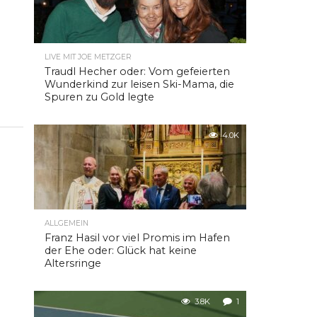
LIVE MIT JOE METZGER
Traudl Hecher oder: Vom gefeierten
Wunderkind zur leisen Ski-Mama, die
Spuren zu Gold legte
4.0K
ALLGEMEIN
Franz Hasil vor viel Promis im Hafen
der Ehe oder: Glück hat keine
Altersringe
3.8K
1