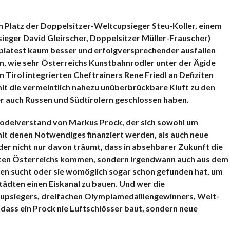
n Platz der Doppelsitzer-Weltcupsieger Steu-Koller, einem
sieger David Gleirscher, Doppelsitzer Müller-Frauscher)
piatest kaum besser und erfolgversprechender ausfallen
n, wie sehr Österreichs Kunstbahnrodler unter der Ägide
Tirol integrierten Cheftrainers Rene Friedl an Defiziten
it die vermeintlich nahezu unüberbrückbare Kluft zu den
 auch Russen und Südtirolern geschlossen haben.
Rodelverstand von Markus Prock, der sich sowohl um
it denen Notwendiges finanziert werden, als auch neue
er nicht nur davon träumt, dass in absehbarer Zukunft die
sten Österreichs kommen, sondern irgendwann auch aus dem
en sucht oder sie womöglich sogar schon gefunden hat, um
ädten einen Eiskanal zu bauen. Und wer die
upsiegers, dreifachen Olympiamedaillengewinners, Welt-
dass ein Prock nie Luftschlösser baut, sondern neue