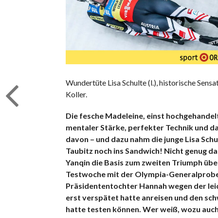
Wundertüte Lisa Schulte (l.), historische Sen
Koller.
Die fesche Madeleine, einst hochgehandelte
mentaler Stärke, perfekter Technik und d
davon – und dazu nahm die junge Lisa Schul
Taubitz noch ins Sandwich! Nicht genug dam
Yanqin die Basis zum zweiten Triumph über 
Testwoche mit der Olympia-Generalprobe
Präsidententochter Hannah wegen der lei
erst verspätet hatte anreisen und den sch
hatte testen können. Wer weiß, wozu auch 