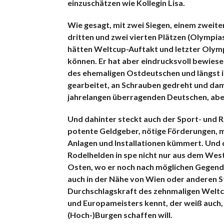
einzuschätzen wie Kollegin Lisa.
Wie gesagt, mit zwei Siegen, einem zweite
dritten und zwei vierten Plätzen (Olympia
hätten Weltcup-Auftakt und letzter Olym
können. Er hat aber eindrucksvoll bewiese
des ehemaligen Ostdeutschen und längst in 
gearbeitet, an Schrauben gedreht und dam
jahrelangen überragenden Deutschen, aber
Und dahinter steckt auch der Sport- und 
potente Geldgeber, nötige Förderungen, m
Anlagen und Installationen kümmert. Und d
Rodelhelden in spe nicht nur aus dem We
Osten, wo er noch nach möglichen Gegend
auch in der Nähe von Wien oder anderen St
Durchschlagskraft des zehnmaligen Weltc
und Europameisters kennt, der weiß auch, 
(Hoch-)Burgen schaffen will.