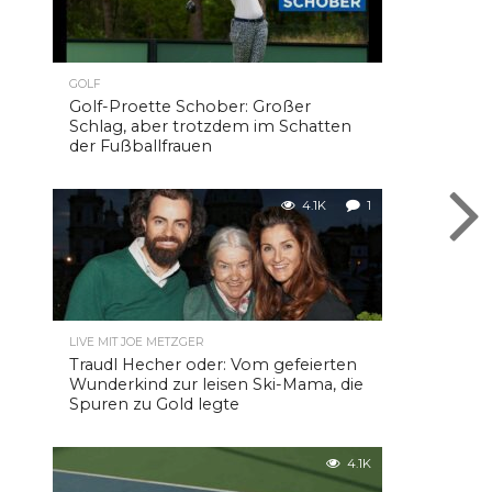
GOLF
Golf-Proette Schober: Großer
Schlag, aber trotzdem im Schatten
der Fußballfrauen
4.1K
1
LIVE MIT JOE METZGER
Traudl Hecher oder: Vom gefeierten
Wunderkind zur leisen Ski-Mama, die
Spuren zu Gold legte
4.1K