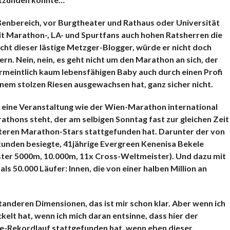
ßenbereich, vor Burgtheater und Rathaus oder Universität
it Marathon-, LA- und Spurtfans auch hohen Ratsherren die
icht dieser lästige Metzger-Blogger, würde er nicht doch
. Nein, nein, es geht nicht um den Marathon an sich, der
rmeintlich kaum lebensfähigen Baby auch durch einen Profi
em stolzen Riesen ausgewachsen hat, ganz sicher nicht.
h eine Veranstaltung wie der Wien-Marathon international
thons steht, der am selbigen Sonntag fast zur gleichen Zeit
teren Marathon-Stars stattgefunden hat. Darunter der von
unden besiegte, 41jährige Evergreen Kenenisa Bekele
ster 5000m, 10.000m, 11x Cross-Weltmeister). Und dazu mit
ls 50.000 Läufer: Innen, die von einer halben Million an
tanderen Dimensionen, das ist mir schon klar. Aber wenn ich
elt hat, wenn ich mich daran entsinne, dass hier der
oge-Rekordlauf stattgefunden hat, wenn eben dieser