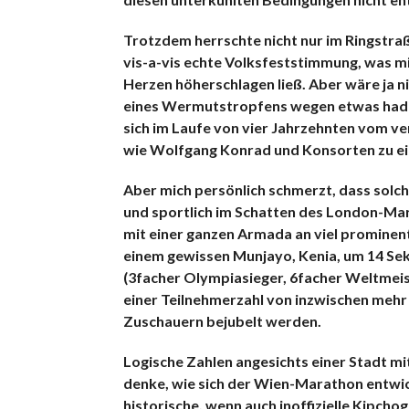
Trotzdem herrschte nicht nur im Ringstra
vis-a-vis echte Volksfeststimmung, was m
Herzen höherschlagen ließ. Aber wäre ja n
eines Wermutstropfens wegen etwas hadern
sich im Laufe von vier Jahrzehnten vom ve
wie Wolfgang Konrad und Konsorten zu ein
Aber mich persönlich schmerzt, dass solc
und sportlich im Schatten des London-Mara
mit einer ganzen Armada an viel prominen
einem gewissen Munjayo, Kenia, um 14 Sek
(3facher Olympiasieger, 6facher Weltmei
einer Teilnehmerzahl von inzwischen mehr a
Zuschauern bejubelt werden.
Logische Zahlen angesichts einer Stadt mi
denke, wie sich der Wien-Marathon entwick
historische, wenn auch inoffizielle Kipch