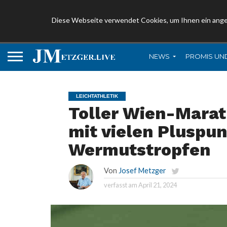
Diese Webseite verwendet Cookies, um Ihnen ein ang
NEWS
PROMIS UN
LEICHTATHLETIK
Toller Wien-Mara
mit vielen Pluspu
Wermutstropfen
Von
Josef Metzger
verfasst am
April 21, 2024