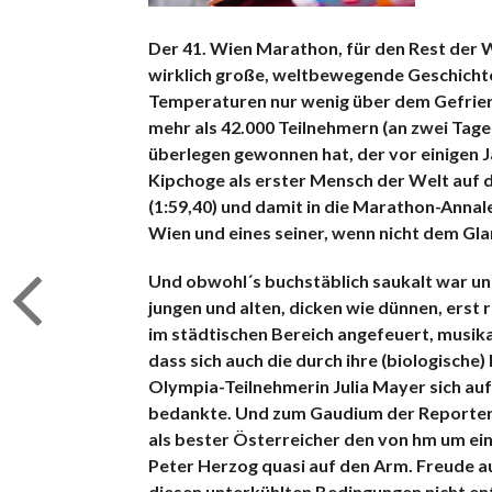
Der 41. Wien Marathon, für den Rest der W
wirklich große, weltbewegende Geschichten
Temperaturen nur wenig über dem Gefrie
mehr als 42.000 Teilnehmern (an zwei Tage
überlegen gewonnen hat, der vor einigen Ja
Kipchoge als erster Mensch der Welt auf 
(1:59,40) und damit in die Marathon-Annale
Wien und eines seiner, wenn nicht dem Gla
Und obwohl´s buchstäblich saukalt war un
jungen und alten, dicken wie dünnen, erst
im städtischen Bereich angefeuert, musika
dass sich auch die durch ihre (biologisch
Olympia-Teilnehmerin Julia Mayer sich au
bedankte. Und zum Gaudium der Reporter 
als bester Österreicher den von hm um ei
Peter Herzog quasi auf den Arm. Freude au
diesen unterkühlten Bedingungen nicht e