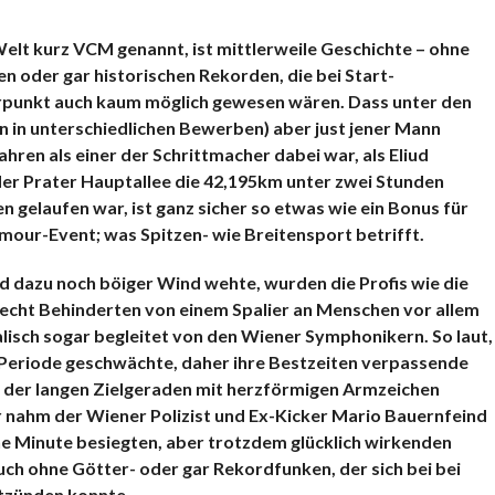
elt kurz VCM genannt, ist mittlerweile Geschichte – ohne
 oder gar historischen Rekorden, die bei Start-
rpunkt auch kaum möglich gewesen wären. Dass unter den
n in unterschiedlichen Bewerben) aber just jener Mann
hren als einer der Schrittmacher dabei war, als Eliud
der Prater Hauptallee die 42,195km unter zwei Stunden
n gelaufen war, ist ganz sicher so etwas wie ein Bonus für
mour-Event; was Spitzen- wie Breitensport betrifft.
d dazu noch böiger Wind wehte, wurden die Profis wie die
 recht Behinderten von einem Spalier an Menschen vor allem
lisch sogar begleitet von den Wiener Symphonikern. So laut,
e) Periode geschwächte, daher ihre Bestzeiten verpassende
f der langen Zielgeraden mit herzförmigen Armzeichen
nahm der Wiener Polizist und Ex-Kicker Mario Bauernfeind
ne Minute besiegten, aber trotzdem glücklich wirkenden
ch ohne Götter- oder gar Rekordfunken, der sich bei bei
ntzünden konnte…