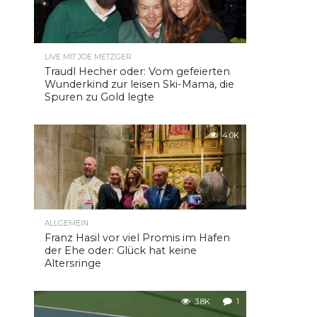
LIVE MIT JOE METZGER
Traudl Hecher oder: Vom gefeierten
Wunderkind zur leisen Ski-Mama, die
Spuren zu Gold legte
4.0K
ALLGEMEIN
Franz Hasil vor viel Promis im Hafen
der Ehe oder: Glück hat keine
Altersringe
3.8K
1