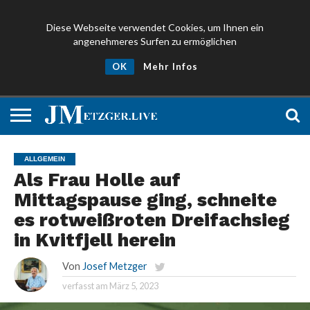
Diese Webseite verwendet Cookies, um Ihnen ein
angenehmeres Surfen zu ermöglichen
NEWS
PROMIS
ÜBER
NEWSLETTER
OK
Mehr Infos
UND
MICH
ANMELDEN
PRESSE
ALLGEMEIN
Als Frau Holle auf
Mittagspause ging, schneite
es rotweißroten Dreifachsieg
in Kvitfjell herein
Von
Josef Metzger
verfasst am
März 5, 2023