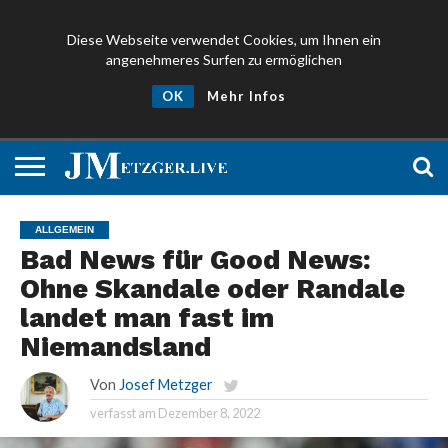
Diese Webseite verwendet Cookies, um Ihnen ein
angenehmeres Surfen zu ermöglichen
NEWS
PROMIS
ÜBER
NEWSLETTER
OK
Mehr Infos
UND
MICH
ANMELDEN
PRESSE
ALLGEMEIN
Bad News für Good News:
Ohne Skandale oder Randale
landet man fast im
Niemandsland
Von
Josef Metzger
verfasst am
Dezember 8, 2022