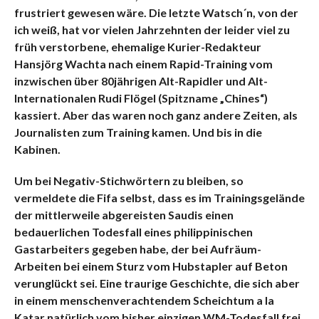
frustriert gewesen wäre. Die letzte Watsch´n, von der
ich weiß, hat vor vielen Jahrzehnten der leider viel zu
früh verstorbene, ehemalige Kurier-Redakteur
Hansjörg Wachta nach einem Rapid-Training vom
inzwischen über 80jährigen Alt-Rapidler und Alt-
Internationalen Rudi Flögel (Spitzname „Chines“)
kassiert. Aber das waren noch ganz andere Zeiten, als
Journalisten zum Training kamen. Und bis in die
Kabinen.
Um bei Negativ-Stichwörtern zu bleiben, so
vermeldete die Fifa selbst, dass es im Trainingsgelände
der mittlerweile abgereisten Saudis einen
bedauerlichen Todesfall eines philippinischen
Gastarbeiters gegeben habe, der bei Aufräum-
Arbeiten bei einem Sturz vom Hubstapler auf Beton
verunglückt sei. Eine traurige Geschichte, die sich aber
in einem menschenverachtendem Scheichtum a la
Katar natürlich vom bisher einzigen WM-Todesfall frei