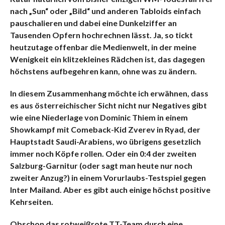
nach „Sun“ oder „Bild“ und anderen Tabloids einfach
pauschalieren und dabei eine Dunkelziffer an
Tausenden Opfern hochrechnen lässt. Ja, so tickt
heutzutage offenbar die Medienwelt, in der meine
Wenigkeit ein klitzekleines Rädchen ist, das dagegen
höchstens aufbegehren kann, ohne was zu ändern.
In diesem Zusammenhang möchte ich erwähnen, dass
es aus österreichischer Sicht nicht nur Negatives gibt
wie eine Niederlage von Dominic Thiem in einem
Showkampf mit Comeback-Kid Zverev in Ryad, der
Hauptstadt Saudi-Arabiens, wo übrigens gesetzlich
immer noch Köpfe rollen. Oder ein 0:4 der zweiten
Salzburg-Garnitur (oder sagt man heute nur noch
zweiter Anzug?) in einem Vorurlaubs-Testspiel gegen
Inter Mailand. Aber es gibt auch einige höchst positive
Kehrseiten.
Obschon das rotweißrote TT-Team durch eine