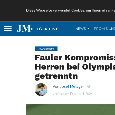
Diese Webseite verwendet Cookies, um Ihnen ein ang
NEWS
PROMIS UN
ALLGEMEIN
Fauler Kompromis
Herren bei Olympi
getrenntn
Von
Josef Metzger
verfasst am
Februar 4, 2026