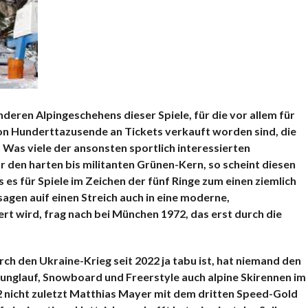
deren Alpingeschehens dieser Spiele, für die vor allem für
ion Hunderttazusende an Tickets verkauft worden sind, die
. Was viele der ansonsten sportlich interessierten
r den harten bis militanten Grünen-Kern, so scheint diesen
s es für Spiele im Zeichen der fünf Ringe zum einen ziemlich
sagen auif einen Streich auch in eine moderne,
rt wird, frag nach bei München 1972, das erst durch die
ch den Ukraine-Krieg seit 2022 ja tabu ist, hat niemand den
unglauf, Snowboard und Freerstyle auch alpine Skirennen im
2 nicht zuletzt Matthias Mayer mit dem dritten Speed-Gold