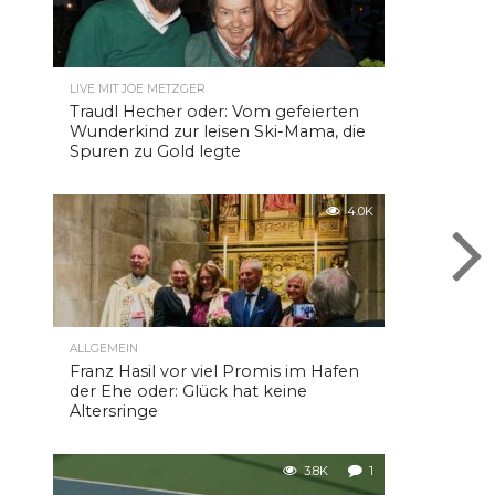
LIVE MIT JOE METZGER
Traudl Hecher oder: Vom gefeierten
Wunderkind zur leisen Ski-Mama, die
Spuren zu Gold legte
4.0K
ALLGEMEIN
Franz Hasil vor viel Promis im Hafen
der Ehe oder: Glück hat keine
Altersringe
3.8K
1