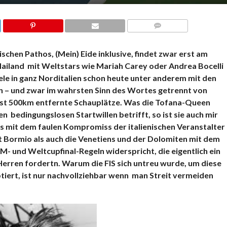
KOMMENTARE
chen Pathos, (Mein) Eide inklusive, findet zwar erst am
Mailand mit Weltstars wie Mariah Carey oder Andrea Bocelli
le in ganz Norditalien schon heute unter anderem mit den
en – und zwar im wahrsten Sinn des Wortes getrennt von
ast 500km entfernte Schauplätze. Was die Tofana-Queen
n bedingungslosen Startwillen betrifft, so ist sie auch mir
hts mit dem faulen Kompromiss der italienischen Veranstalter
mit Bormio als auch die Venetiens und der Dolomiten mit dem
- und Weltcupfinal-Regeln widerspricht, die eigentlich ein
rren fordertn. Warum die FIS sich untreu wurde, um diese
iert, ist nur nachvollziehbar wenn man Streit vermeiden