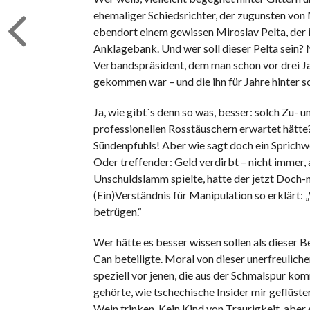
ehemaliger Schiedsrichter, der zugunsten von 
ebendort einem gewissen Miroslav Pelta, der i
Anklagebank. Und wer soll dieser Pelta sein? N
Verbandspräsident, dem man schon vor drei J
gekommen war – und die ihn für Jahre hinter 
Ja, wie gibt´s denn so was, besser: solch Zu- 
professionellen Rosstäuschern erwartet hätte?
Sündenpfuhls! Aber wie sagt doch ein Sprichwo
Oder treffender: Geld verdirbt – nicht immer, 
Unschuldslamm spielte, hatte der jetzt Doch-
(Ein)Verständnis für Manipulation so erklärt: 
betrügen.“
Wer hätte es besser wissen sollen als dieser B
Can beteiligte. Moral von dieser unerfreulich
speziell vor jenen, die aus der Schmalspur k
gehörte, wie tschechische Insider mir geflüst
Wein trinken. Kein Kind von Traurigkeit, ab