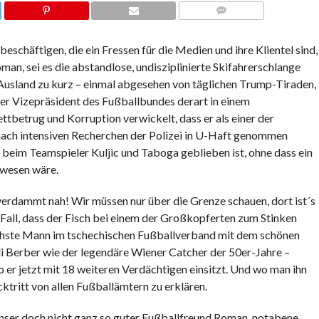
KOMMENTARE
schäftigen, die ein Fressen für die Medien und ihre Klientel sind,
an, sei es die abstandlose, undisziplinierte Skifahrerschlange
Ausland zu kurz – einmal abgesehen von täglichen Trump-Tiraden,
 der Vizepräsident des Fußballbundes derart in einem
betrug und Korruption verwickelt, dass er als einer der
ach intensiven Recherchen der Polizei in U-Haft genommen
r beim Teamspieler Kuljic und Taboga geblieben ist, ohne dass ein
ewesen wäre.
verdammt nah! Wir müssen nur über die Grenze schauen, dort ist´s
Fall, dass der Fisch bei einem der Großkopferten zum Stinken
öchste Mann im tschechischen Fußballverband mit dem schönen
i Berber wie der legendäre Wiener Catcher der 50er-Jahre –
o er jetzt mit 18 weiteren Verdächtigen einsitzt. Und wo man ihn
ktritt von allen Fußballämtern zu erklären.
 unser doch nicht ganz so guter Fußballfreund Roman, notabene