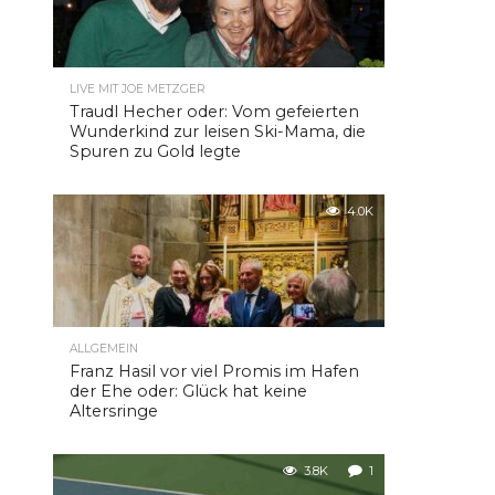
LIVE MIT JOE METZGER
Traudl Hecher oder: Vom gefeierten
Wunderkind zur leisen Ski-Mama, die
Spuren zu Gold legte
4.0K
ALLGEMEIN
Franz Hasil vor viel Promis im Hafen
der Ehe oder: Glück hat keine
Altersringe
3.8K
1