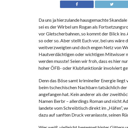
Da uns ja hierzulande hausgemachte Skandale be
sei es der Wirbel um Rogan als Fortsetzungsrom
vor Gletscherbahnen, so kommt der Blick ins 
so oder so. Aber stellt Euch vor, bei uns wäre
weitverzweigten und doch engen Netz von Wett
Hautverdächtigen oder wichtigen Mitwisser n
werden musste! Seien wir froh, dass es hier nu
hoher ÖFB- oder Klubfunktionär involviert g
Denn das Böse samt krimineller Energie liegt 
beim tschechischen Nachbarn tatsächlich der 
angefangen hat. Kein anderer als der zweith
Namen Berbr – allerdings Roman und nicht Ad
landete vom Schreibtisch direkt im „Häfen“, w
dazu auf sanften Druck veranlasste, seinen Rüc
Wer weiß, vielleicht begegnet hinter Gittern