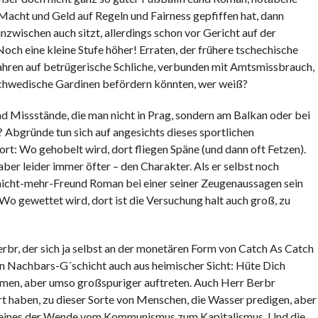
Macht und Geld auf Regeln und Fairness gepfiffen hat, dann
nzwischen auch sitzt, allerdings schon vor Gericht auf der
och eine kleine Stufe höher! Erraten, der frühere tschechische
ahren auf betrügerische Schliche, verbunden mit Amtsmissbrauch,
schwedische Gardinen befördern könnten, wer weiß?
und Missstände, die man nicht in Prag, sondern am Balkan oder bei
 Abgründe tun sich auf angesichts dieses sportlichen
rt: Wo gehobelt wird, dort fliegen Späne (und dann oft Fetzen).
aber leider immer öfter – den Charakter. Als er selbst noch
nicht-mehr-Freund Roman bei einer seiner Zeugenaussagen sein
„Wo gewettet wird, dort ist die Versuchung halt auch groß, zu
erbr, der sich ja selbst an der monetären Form von Catch As Catch
en Nachbars-G´schicht auch aus heimischer Sicht: Hüte Dich
ommen, aber umso großspuriger auftreten. Auch Herr Berbr
ert haben, zu dieser Sorte von Menschen, die Wasser predigen, aber
er eines der Wende vom Kommunismus zum Kapitalismus. Und die