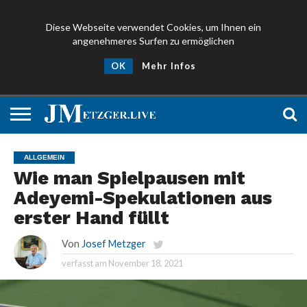
Diese Webseite verwendet Cookies, um Ihnen ein
angenehmeres Surfen zu ermöglichen
NEWS
PROMIS
ÜBER
NEWSLETTER
OK
Mehr Infos
UND
MICH
ANMELDEN
PRESSE
ALLGEMEIN
Wie man Spielpausen mit
Adeyemi-Spekulationen aus
erster Hand füllt
Von
Josef Metzger
verfasst am
November 18, 2021