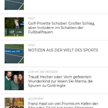
GOLF
Golf-Proette Schober: Großer Schlag,
aber trotzdem im Schatten der
Fußballfrauen
GOLF
NOTIZEN AUS DER WELT DES SPORTS
LIVE MIT JOE METZGER
Traudl Hecher oder: Vom gefeierten
Wunderkind zur leisen Ski-Mama, die
Spuren zu Gold legte
ALLGEMEIN
Franz Hasil vor viel Promis im Hafen der
Ehe oder: Glück hat keine Altersringe