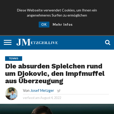
Diese Webseite verwendet Cookies, um Ihnen ein
angenehmeres Surfen zu ermöglichen
NEWS
PROMIS
ÜBER
NEWSLETTER
OK
Mehr Infos
UND
MICH
ANMELDEN
PRESSE
TENNIS
Die absurden Spielchen rund
um Djokovic, den Impfmuffel
aus Überzeugung
Von
Josef Metzger
verfasst am
August 4, 2022