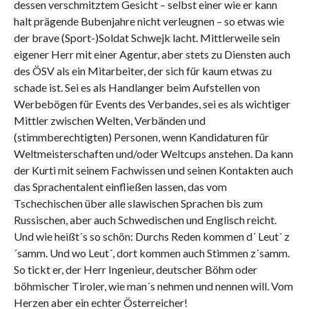
dessen verschmitztem Gesicht – selbst einer wie er kann
halt prägende Bubenjahre nicht verleugnen – so etwas wie
der brave (Sport-)Soldat Schwejk lacht. Mittlerweile sein
eigener Herr mit einer Agentur, aber stets zu Diensten auch
des ÖSV als ein Mitarbeiter, der sich für kaum etwas zu
schade ist. Sei es als Handlanger beim Aufstellen von
Werbebögen für Events des Verbandes, sei es als wichtiger
Mittler zwischen Welten, Verbänden und
(stimmberechtigten) Personen, wenn Kandidaturen für
Weltmeisterschaften und/oder Weltcups anstehen. Da kann
der Kurti mit seinem Fachwissen und seinen Kontakten auch
das Sprachentalent einfließen lassen, das vom
Tschechischen über alle slawischen Sprachen bis zum
Russischen, aber auch Schwedischen und Englisch reicht.
Und wie heißt´s so schön: Durchs Reden kommen d´ Leut´ z
´samm. Und wo Leut´, dort kommen auch Stimmen z´samm.
So tickt er, der Herr Ingenieur, deutscher Böhm oder
böhmischer Tiroler, wie man´s nehmen und nennen will. Vom
Herzen aber ein echter Österreicher!