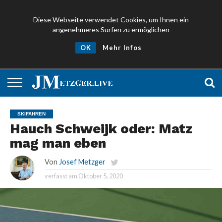
Diese Webseite verwendet Cookies, um Ihnen ein
angenehmeres Surfen zu ermöglichen
NEWS
PROMIS
ÜBER
NEWSLETTER
OK
Mehr Infos
UND
MICH
ANMELDEN
PRESSE
SKIFAHREN
Hauch Schweijk oder: Matz
mag man eben
Von
Josef Metzger
verfasst am
Oktober 5, 2020