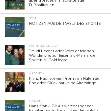
aber trotzdem im Schatten der
Fußballfrauen
GOLF
NOTIZEN AUS DER WELT DES SPORTS
LIVE MIT JOE METZGER
Traudl Hecher oder: Vom gefeierten
Wunderkind zur leisen Ski-Mama, die
Spuren zu Gold legte
ALLGEMEIN
Franz Hasil vor viel Promis im Hafen der
Ehe oder: Glück hat keine Altersringe
FUSSBALL
Hans Krankl 70: Als wertbezogener
Familienmensch weit über den Fußball