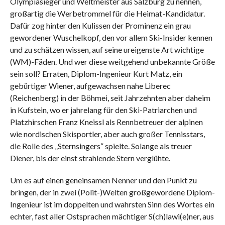
Olympiasieger und Weltmeister aus Salzburg zu nennen,
großartig die Werbetrommel für die Heimat-Kandidatur.
Dafür zog hinter den Kulissen der Prominenz ein grau
gewordener Wuschelkopf, den vor allem Ski-Insider kennen
und zu schätzen wissen, auf seine ureigenste Art wichtige
(WM)-Fäden. Und wer diese weitgehend unbekannte Größe
sein soll? Erraten, Diplom-Ingenieur Kurt Matz, ein
gebürtiger Wiener, aufgewachsen nahe Liberec
(Reichenberg) in der Böhmei, seit Jahrzehnten aber daheim
in Kufstein, wo er jahrelang für den Ski-Patriarchen und
Platzhirschen Franz Kneissl als Rennbetreuer der alpinen
wie nordischen Skisportler, aber auch großer Tennisstars,
die Rolle des „Sternsingers“ spielte. Solange als treuer
Diener, bis der einst strahlende Stern verglühte.
Um es auf einen geneinsamen Nenner und den Punkt zu
bringen, der in zwei (Polit-)Welten großgewordene Diplom-
Ingenieur ist im doppelten und wahrsten Sinn des Wortes ein
echter, fast aller Ostsprachen mächtiger S(ch)lawi(e)ner, aus