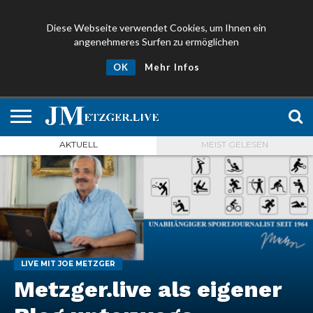
Diese Webseite verwendet Cookies, um Ihnen ein
angenehmeres Surfen zu ermöglichen
NEWS
PROMIS
ÜBER
NEWSLETTER
OK
Mehr Infos
UND
MICH
ANMELDEN
PRESSE
AKTUELL
MEIST GELESEN
LIVE MIT JOE METZGER
Metzger.live als eigener