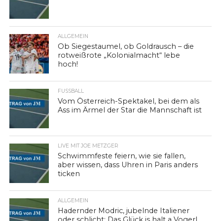
ALLGEMEIN
Ob Siegestaumel, ob Goldrausch – die
rotweißrote „Kolonialmacht“ lebe
hoch!
FUSSBALL
Vom Österreich-Spektakel, bei dem als
Ass im Ärmel der Star die Mannschaft ist
LIVE MIT JOE METZGER
Schwimmfeste feiern, wie sie fallen,
aber wissen, dass Uhren in Paris anders
ticken
ALLGEMEIN
Hadernder Modric, jubelnde Italiener
oder schlicht: Das Glück is halt a Vogerl