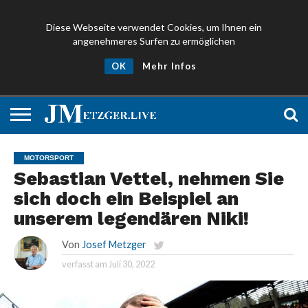
Diese Webseite verwendet Cookies, um Ihnen ein
angenehmeres Surfen zu ermöglichen
NEWS
PROMIS
ÜBER
NEWSLETTER
OK
Mehr Infos
UND
MICH
ANMELDEN
PRESSE
MOTORSPORT
Sebastian Vettel, nehmen Sie
sich doch ein Beispiel an
unserem legendären Niki!
Von
Josef Metzger
verfasst am
Juli 30, 2022