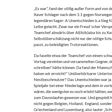
„Es war“, fand der völlig außer Form und von 
Xaver Schlager nach dem 1:1 gegen Norwegens 
legendären Sager: A Unentschieden is a Sieg f
Leibe gelacht. Zwar nur ein Freud´scher Versp
Teamchef abwärts über Al(ibib)aba bis zu Xav
Selbstüberschätzung nicht nur der nötige Schus
passt, zu beleidigten Trotzreaktionen.
Da faselte etwa der Teamchef von einem schw
Vortag vereinten und versammelten Gegner, d
schreiben“ hätte können. Da fand der Mannsch
haben wir erreicht!“ Unüberhörbarer Unterton,
Nestbeschmutzer? Das Unentschieden war ja ei
Spieljahr bei einer Niederlage und dem in vorl
wären, die wenigsten es noch erlebt hätten, w
zum Davonlaufen gewesen war. Und gespielt ha
nicht gegen Belgien, Holland, England, sond
Griechenland und Luxemburg, also lauter „Sc