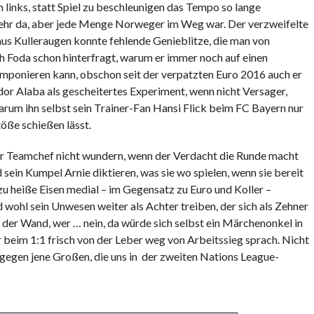
ch links, statt Spiel zu beschleunigen das Tempo so lange
m mehr da, aber jede Menge Norweger im Weg war. Der verzweifelte
us Kulleraugen konnte fehlende Genieblitze, die man von
ch Foda schon hinterfragt, warum er immer noch auf einen
omponieren kann, obschon seit der verpatzten Euro 2016 auch er
or Alaba als gescheitertes Experiment, wenn nicht Versager,
arum ihn selbst sein Trainer-Fan Hansi Flick beim FC Bayern nur
töße schießen lässt.
 der Teamchef nicht wundern, wenn der Verdacht die Runde macht
 sein Kumpel Arnie diktieren, was sie wo spielen, wenn sie bereit
 zu heiße Eisen medial – im Gegensatz zu Euro und Koller –
wohl sein Unwesen weiter als Achter treiben, der sich als Zehner
an der Wand, wer … nein, da würde sich selbst ein Märchenonkel in
r beim 1:1 frisch von der Leber weg von Arbeitssieg sprach. Nicht
gegen jene Großen, die uns in der zweiten Nations League-