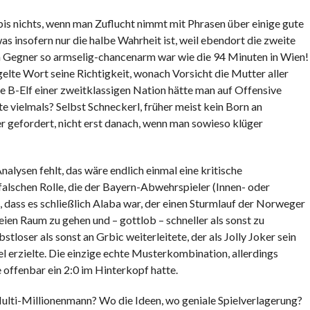
 bis nichts, wenn man Zuflucht nimmt mit Phrasen über einige gute
as insofern nur die halbe Wahrheit ist, weil ebendort die zweite
n Gegner so armselig-chancenarm war wie die 94 Minuten in Wien!
elte Wort seine Richtigkeit, wonach Vorsicht die Mutter aller
ne B-Elf einer zweitklassigen Nation hätte man auf Offensive
tte vielmals? Selbst Schneckerl, früher meist kein Born an
r gefordert, nicht erst danach, wenn man sowieso klüger
alysen fehlt, das wäre endlich einmal eine kritische
alschen Rolle, die der Bayern-Abwehrspieler (Innen- oder
t, dass es schließlich Alaba war, der einen Sturmlauf der Norweger
eien Raum zu gehen und – gottlob – schneller als sonst zu
stloser als sonst an Grbic weiterleitete, der als Jolly Joker sein
l erzielte. Die einzige echte Musterkombination, allerdings
offenbar ein 2:0 im Hinterkopf hatte.
Multi-Millionenmann? Wo die Ideen, wo geniale Spielverlagerung?