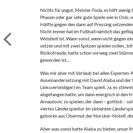
Nichts für ungut, Meister Foda, es hilft wenig
Phasen oder gar sehr gute Spiele wie in Oslo, w
Hälfte gegen den dann auf Pressing setzende
Nicht immer hat im Fußball nämlich das geflüg
Weisheit ist. Wann sonst, wenn nicht gegen ei
setzen und mit zwei Spitzen spielen sollen., bi
Risikofreude, hatte schon vorweg zwei Stürme
geworden ist…
Was mir aber mit Verlaub bei allen Experten-An
Auseinandersetzung mit David Alaba und der f
Linksverteidiger) im Team spielt. Ja, es stimm
abgefangen hatte, um dann energisch in den fr
Arnautovic zu spielen, der dann – gottlob – selb
viertes Länderspieltor im siebenten Länderspie
geboren aus Übermut der Norsker-Notelf, die 
Aber was sonst hatte Alaba zu bieten, unser 