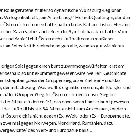
KOMMENTARE
der Rolle geratene, früher so dynamische Wolfsburg-Legionär
Verlegenheitself, „ein Arbeitssieg!“ Helmut Qualtinger, der den
ür Österreich erfunden hatte, hätte da das Kabarettisten-Herz im
recher Xavers, aber auch einer, der Symbolcharakter hatte. Vom
er und Arnie“ fehlt Österreichs Fußballteam in maßloser
s an Selbstkritik, vielmehr neigen alle, wenn so gut wie nichts
ierigen Spiel gegen einen bunt zusammengewürfelten, erst am
er deshalb so unbekümmert gewesen wäre, weil er „Geschichte
aftskapitän, „dass der Gruppensieg unser Ziel war – und das
 der mitschwang: Was wollt´s eigentlich von uns, ihr Nörgler und
n/der (Gruppen)Sieg für Österreich, der sechste Sieg im
etzter Minute fixierten 1:1, das dann, wenn Fans erlaubt gewesen
eil der Fußball bis zur 94. Minute nicht zum Anschauen, sondern
t Österreich ja nicht gegen (Ex-)Welt- oder (Ex-) Europameiste,
ern zweimal gegen Norwegen, Nordirland, Rumänien, dazu
hwergewichte“ des Welt- und Europafußballs…