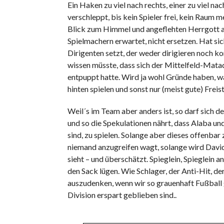
Ein Haken zu viel nach rechts, einer zu viel na
verschleppt, bis kein Spieler frei, kein Rau
Blick zum Himmel und angeflehten Herrgott a
Spielmachern erwartet, nicht ersetzen. Hat si
Dirigenten setzt, der weder dirigieren noch k
wissen müsste, dass sich der Mittelfeld-Matad
entpuppt hatte. Wird ja wohl Gründe haben, w
hinten spielen und sonst nur (meist gute) Freis
Weil´s im Team aber anders ist, so darf sich
und so die Spekulationen nährt, dass Alaba und
sind, zu spielen. Solange aber dieses offenbar
niemand anzugreifen wagt, solange wird David 
sieht – und überschätzt. Spieglein, Spieglein 
den Sack lügen. Wie Schlager, der Anti-Hit, de
auszudenken, wenn wir so grauenhaft Fußball 
Division erspart geblieben sind..