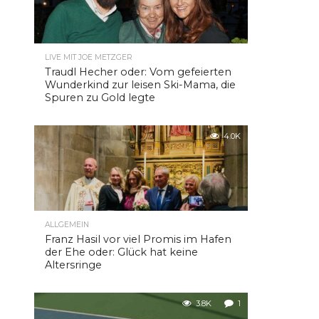
LIVE MIT JOE METZGER
Traudl Hecher oder: Vom gefeierten
Wunderkind zur leisen Ski-Mama, die
Spuren zu Gold legte
4.0K
ALLGEMEIN
Franz Hasil vor viel Promis im Hafen
der Ehe oder: Glück hat keine
Altersringe
3.8K
1