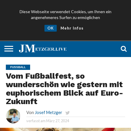
Diese Webseite verwendet Cookies, um Ihnen ein
angenehmeres Surfen zu ermöglichen
NEWS
PROMIS
ÜBER
NEWSLETTER
OK
Mehr Infos
UND
MICH
ANMELDEN
PRESSE
FUSSBALL
Vom Fußballfest, so
wunderschön wie gestern mit
euphorischem Blick auf Euro-
Zukunft
Von
Josef Metzger
verfasst am
März 27, 2024