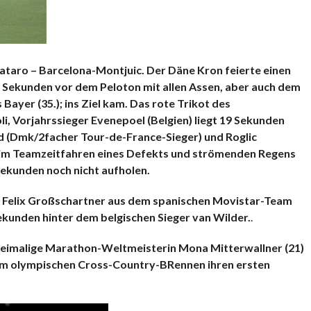
taro – Barcelona-Montjuic. Der Däne Kron feierte einen
9 Sekunden vor dem Peloton mit allen Assen, aber auch dem
ayer (35.); ins Ziel kam. Das rote Trikot des
i, Vorjahrssieger Evenepoel (Belgien) liegt 19 Sekunden
d (Dmk/2facher Tour-de-France-Sieger) und Roglic
 im Teamzeitfahren eines Defekts und strömenden Regens
ekunden noch nicht aufholen.
 Felix Großschartner aus dem spanischen Movistar-Team
Sekunden hinter dem belgischen Sieger van Wilder.
.
weimalige Marathon-Weltmeisterin Mona Mitterwallner (21)
im olympischen Cross-Country-BRennen ihren ersten