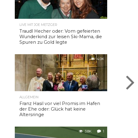
LIVE MIT JOE METZGER
Traudl Hecher oder: Vom gefeierten
Wunderkind zur leisen Ski-Mama, die
Spuren zu Gold legte
4.0K
ALLGEMEIN
Franz Hasil vor viel Promis im Hafen
der Ehe oder: Glück hat keine
Altersringe
3.8K
1