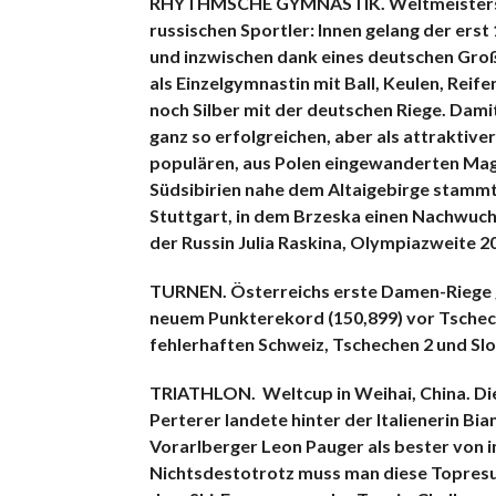
RHYTHMSCHE GYMNASTIK. Weltmeisterscha
russischen Sportler: Innen gelang der erst
und inzwischen dank eines deutschen Gro
als Einzelgymnastin mit Ball, Keulen, Rei
noch Silber mit der deutschen Riege. Damit
ganz so erfolgreichen, aber als attraktiv
populären, aus Polen eingewanderten Mag
Südsibirien nahe dem Altaigebirge stamm
Stuttgart, in dem Brzeska einen Nachwuc
der Russin Julia Raskina, Olympiazweite 2
TURNEN. Österreichs erste Damen-Riege ge
neuem Punkterekord (150,899) vor Tschechi
fehlerhaften Schweiz, Tschechen 2 und Sl
TRIATHLON. Weltcup in Weihai, China. Die
Perterer landete hinter der Italienerin Bi
Vorarlberger Leon Pauger als bester von i
Nichtsdestotrotz muss man diese Topresult