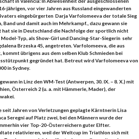
ft in Valencia: In Abwesenheit
der ausgeschlossenen
 16-jährigen, vor vier Jahren aus Russland eingewanderten
ßvaters eingebürgerten Darja Varfolomeeva der totale Sieg
fen, Band und damit auch im Mehrkampf., dazu gewann sie
 hat sie in Deutschland die Nachfolge der sportlich nicht
er Model-Typ, als Show-Girl und Dancing-Star-Siegerin sehr
dalena Brzeska 45, angetreten. Varfolomeeva, die aus
t, kommt übrigens aus dem selben Klub Schmieden bei
hsstützpunkt gegründet hat. Betreut wird Varfolomeeva von
000 in Sydney.
wann in Linz den WM-Test (Antwerpen, 30. IX. – 8. X.) mit
en, Österreich 2 (u. a. mit Hämmerle, Mader), der
owakei.
 seit Jahren von Verletzungen geplagte Kärntnerin Lisa
anca Seregni auf Platz zwei, bei den Männern wurde der
mmerhin vier Top-20-Österreichern guter Elfter.
ate relativieren, weil der Weltcup im Triathlon sich mit