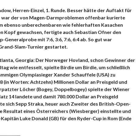
KOMMENTARE
ow, Herren-Einzel, 1. Runde. Besser hätte der Auftakt für
m war der von Magen-Darmproblemen offenbar kurierte
m ebenso unberechenbaren wie fehlerhaften Kasachen
den Kopf gewachsen, fertigte auch Sebastian Ofner den
Generalprobe mit 7:6, 3:6, 7:6, 6:4 ab. So gut war
 Grand-Slam-Turnier gestartet.
tlanta, Georgia: Der Norweger Hovland, schon Gewinner der
 wie entfesselt, spielte Birdie um Birdie, um schließlich
ämmigen Olympiasieger Xander Schauffele (USA) zu
8 (in Worten: Achtzehn) Millionen Dollar an Preisgeld und
erpatzter Löcher (Bogey, Doppelbogey) spielte der Wiener
latz 14 landete und damit 780.000 Dollar an Preisgeld
rte sich Sepp Straka, heuer auch Zweiter des British-Open-
te Resultat eines Österreichers (Wiesberger) einstellte und
-Kapitän Luke Donald (GB) für den Ryder-Cup in Rom (Ende