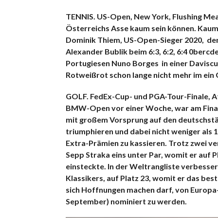
TENNIS. US-Open, New York, Flushing Mead
Österreichs Asse kaum sein können. Kau
Dominik Thiem, US-Open-Sieger 2020, de
Alexander Bublik beim 6:3, 6:2, 6:4 0berc
Portugiesen Nuno Borges in einer Daviscup-
Rotweißrot schon lange nicht mehr im ein
GOLF. FedEx-Cup- und PGA-Tour-Finale, A
BMW-Open vor einer Woche, war am Finaltag
mit großem Vorsprung auf den deutschst
triumphieren und dabei nicht weniger als 1
Extra-Prämien zu kassieren. Trotz zwei v
Sepp Straka eins unter Par, womit er auf P
einsteckte. In der Weltrangliste verbesse
Klassikers, auf Platz 23, womit er das bes
sich Hoffnungen machen darf, von Europa
September) nominiert zu werden.