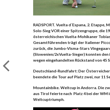
RADSPORT. Vuelta d´Espana, 2. Etappe, Ma
Solo-Sieg VOR einer Spitzengruppe, die 1
österreichischen Vuelta-Mohikaner Tobias B
Gesamtführenden trägt der Italiener Piccol
zurück, die Jumbo-Visma-Stars Vingegaar
(Slowenien/2xVuelta-Sieger) konnten den
wegen eingehandelten Rückstand von 45 S
Deutschland-Rundfahrt: Der Österreicher
beendete die Tour auf Platz zwei, nur 11 
Mountainbike. Weltcup in Andorra. Die z
aus Tirol feierte nach
Platz 4 bei der WM 
Weltcuptriumph.