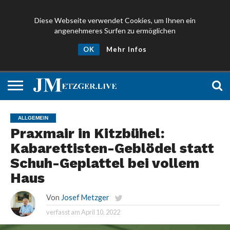
Diese Webseite verwendet Cookies, um Ihnen ein
angenehmeres Surfen zu ermöglichen
NEWS
PROMIS
ÜBER
NEWSLETTER
OK
Mehr Infos
UND
MICH
ANMELDEN
PRESSE
ALLGEMEIN
Praxmair in Kitzbühel:
Kabarettisten-Geblödel statt
Schuh-Geplattel bei vollem
Haus
Von
Josef Metzger
verfasst am
April 10, 2022