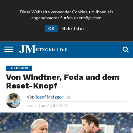
Diese Webseite verwendet Cookies, um Ihnen ein
angenehmeres Surfen zu ermöglichen
NEWS
PROMIS
ÜBER
NEWSLETTER
OK
Mehr Infos
UND
MICH
ANMELDEN
PRESSE
ALLGEMEIN
Von Windtner, Foda und dem
Reset-Knopf
Von
Josef Metzger
verfasst am
April 3, 2021